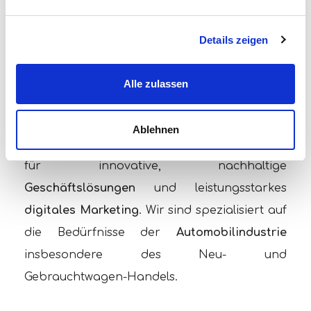
Details zeigen
Wir machen den
Alle zulassen
Unterschied
Ablehnen
M&G Solutions ist eine
Full-Service-Agentur
für innovative, nachhaltige
Geschäftslösungen
und leistungsstarkes
digitales Marketing
. Wir sind spezialisiert auf
die Bedürfnisse der
Automobilindustrie
insbesondere des Neu- und
Gebrauchtwagen-Handels.